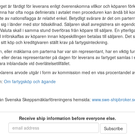
yget är färdigt för leverans enligt överenskomna villkor och köparen fö
na har ofta noga definierats i avtalet men proceduren kan ändå bli k
fte av nationsflagga är relativt enkel. Betydligt svårare är det om parte
 sig i länder med stor tidsskillnad. Säljaren skall avregistrera sin ege
 Valuta skall i samma stund överföras från köpare till säljare. En ytterlig
ll införskaffas av köparen innan köpeskillingen betalas till säljaren. D
 sitt köp och kreditgivaren ställt krav på fartygsinteckning.
, eller mäklarna om parterna har var sin representant, har en viktig funkt
 eller deras representanter på dagen för leverans av fartyget samlas i en
ra inblandade vid överlåtelsetillfället.
larens arvode utgår i form av kommission med en viss procentandel
n:
Om fartygsköp och ägande
rån Svenska Skeppsmäklarföreningens hemsida:
www.swe-shipbroker.s
Receive ship information before everyone else.