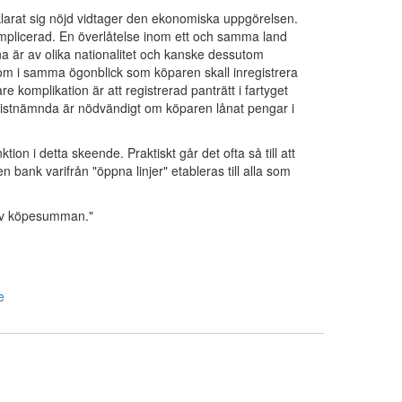
rklarat sig nöjd vidtager den ekonomiska uppgörelsen.
omplicerad. En överlåtelse inom ett och samma land
rna är av olika nationalitet och kanske dessutom
ndom i samma ögonblick som köparen skall inregistrera
are komplikation är att registrerad panträtt i fartyget
et sistnämnda är nödvändigt om köparen lånat pengar i
ion i detta skeende. Praktiskt går det ofta så till att
 bank varifrån "öppna linjer" etableras till alla som
 av köpesumman."
e