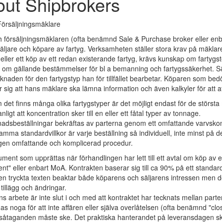
ut Shipbrokers
Försäljningsmäklare
 försäljningsmäklaren (ofta benämnd Sale & Purchase broker eller enbart
äljare och köpare av fartyg. Verksamheten ställer stora krav på mäklar
, eller ett köp av ett redan existerande fartyg, krävs kunskap om fartyg
om gällande bestämmelser för bl a bemanning och fartygssäkerhet. S&
knaden för den fartygstyp han för tillfället bearbetar. Köparen som bed
r sig att hans mäklare ska lämna information och även kalkyler för att a
 det finns många olika fartygstyper är det möjligt endast för de största
nligt att koncentration sker till en eller ett fåtal typer av tonnage.
dsbeställningar bekräftas av parterna genom ett omfattande varvskon
ma standardvillkor är varje beställning så individuell, inte minst på de
gen omfattande och komplicerad procedur.
ment som upprättas när förhandlingen har lett till ett avtal om köp av
nt" eller enbart MoA. Kontrakten baserar sig till ca 90% på ett sta
en tryckta texten beaktar både köparens och säljarens intressen men
 tillägg och ändringar.
s arbete är inte slut i och med att kontraktet har tecknats mellan part
as noga för att inte affären eller själva overlåtelsen (ofta benämnd "clo
tsåtaganden måste ske. Det praktiska hanterandet på leveransdagen s