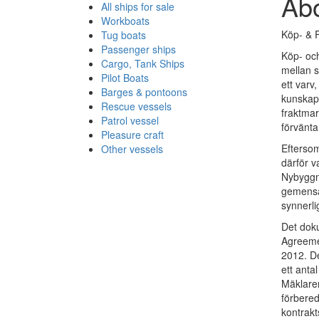
Abo
All ships for sale
Workboats
Köp- & 
Tug boats
Passenger ships
Köp- och
Cargo, Tank Ships
mellan s
Pilot Boats
ett varv
Barges & pontoons
kunskap 
Rescue vessels
fraktmar
Patrol vessel
förvänta
Pleasure craft
Eftersom
Other vessels
därför va
Nybyggna
gemensam
synnerli
Det doku
Agreeme
2012. D
ett antal
Mäklaren
förbered
kontrak