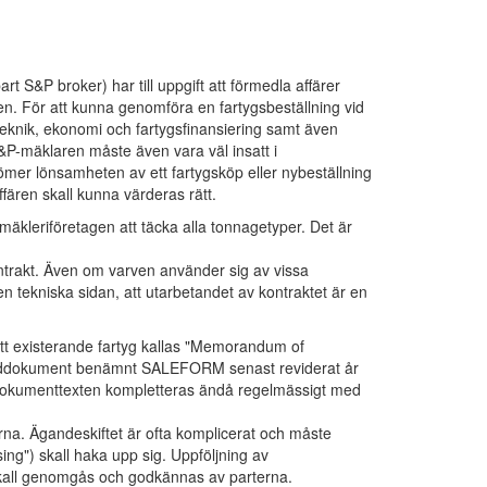
 S&P broker) har till uppgift att förmedla affärer
en. För att kunna genomföra en fartygsbeställning vid
steknik, ekonomi och fartygsfinansiering samt även
P-mäklaren måste även vara väl insatt i
ömer lönsamheten av ett fartygsköp eller nybeställning
ffären skall kunna värderas rätt.
 mäkleriföretagen att täcka alla tonnagetyper. Det är
trakt. Även om varven använder sig av vissa
n tekniska sidan, att utarbetandet av kontraktet är en
 ett existerande fartyg kallas "Memorandum of
ndarddokument benämnt SALEFORM senast reviderat år
 dokumenttexten kompletteras ändå regelmässigt med
erna. Ägandeskiftet är ofta komplicerat och måste
sing") skall haka upp sig. Uppföljning av
kall genomgås och godkännas av parterna.