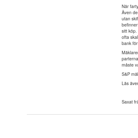
När fart
Även den
utan ski
befinner
sitt köp.
ofta ska
bank för
Mäklaren
parterna
måste va
S&P mäk
Läs äve
Saxat f