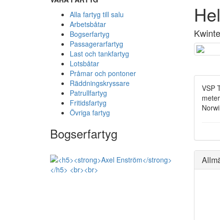
Hel
Alla fartyg till salu
Arbetsbåtar
Kwint
Bogserfartyg
Passagerarfartyg
Last och tankfartyg
Lotsbåtar
Pråmar och pontoner
Räddningskryssare
VSP T
Patrullfartyg
meter
Fritidsfartyg
Norwi
Övriga fartyg
Bogserfartyg
Allm