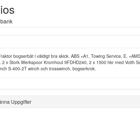
ios
ebank
raktor bogserbåt i väldigt bra skick. ABS +A1, Towing Service, E, +AMS g
. 2 x Stork Werkspoor Kromhout 9FDHD240, 2 x 1500 hkr med Voith Schn
nch S-400-2T winch och trosswinch, bogserkrok.
änna Uppgifter