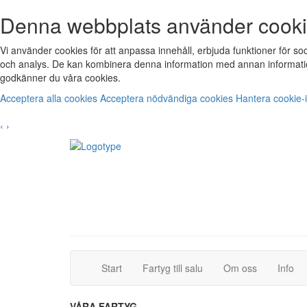
Denna webbplats använder cook
Vi använder cookies för att anpassa innehåll, erbjuda funktioner för s
och analys. De kan kombinera denna information med annan informatio
godkänner du våra cookies.
Acceptera alla cookies
Acceptera nödvändiga cookies
Hantera cookie-i
‹
›
(current)
(current)
Start
Fartyg till salu
Om oss
Info
VÅRA FARTYG