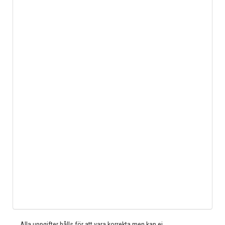
Alla uppgifter hålls för att vara korrekta men kan ej