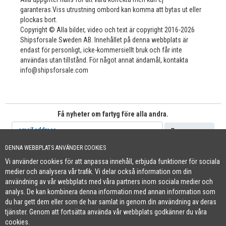
garanteras.Viss utrustning ombord kan komma att bytas ut eller
plockas bort.
Copyright © Alla bilder, video och text är copyright 2016-2026
Shipsforsale Sweden AB. Innehållet på denna webbplats är
endast för personligt, icke-kommersiellt bruk och får inte
användas utan tillstånd. För något annat ändamål, kontakta
info@shipsforsale.com
Få nyheter om fartyg före alla andra.
DENNA WEBBPLATS ANVÄNDER COOKIES
Vi använder cookies för att anpassa innehåll, erbjuda funktioner för sociala
Cookie Policy
medier och analysera vår trafik. Vi delar också information om din
+46 (0)8-641 96 71
|
INFO@SHIPSFORSALE.COM
|
WWW.SHIPSFORSALE.COM
användning av vår webbplats med våra partners inom sociala medier och
JOHAN@SHIPSFORSALE.COM
|
PATRIK@SHIPSFORSALE.COM
analys. De kan kombinera denna information med annan information som
du har gett dem eller som de har samlat in genom din användning av deras
tjänster. Genom att fortsätta använda vår webbplats godkänner du våra
cookies.