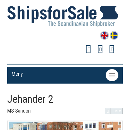
Meny
Toggle
navigation
Jehander 2
MS Sandön
Dela!