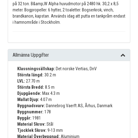
på 32 ton. B&amp;W Alpha huvudmotor på 2480 hk. 30,2 x 8,5
meter. Bogpropeller. 6 hytter, 2 toaletter. Bogserkrok, vinch,
brandkanon, kapstan. Används idag att putta en tankpråm endast
i hamnområde i Stockholm.
Allmänna Uppgifter
Klassningssällskap:
Det norske Vertias, DnV
Största längd:
30.2 m
LVL:
27.70 m
Största Bredd:
8.5 m
Djupgående:
Max 4.3 m
Mallat Djup:
4.07 m
Byggnadsvarv:
Dannebrog Vaerft AS, Århus, Danmark
Byggnummer:
178
Byggår:
1981
Material Skrov:
Stål
Tjocklek Skrov:
9-13 mm
Material Överbyggnad:
Aluminium