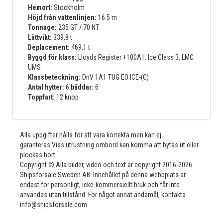
Hemort:
Stockholm
Höjd från vattenlinjen:
16.5 m
Tonnage:
235 GT / 70 NT
Lättvikt:
339,8 t
Deplacement:
469,1 t
Byggd för klass:
Lloyds Register +100A1, Ice Class 3, LMC
UMS
Klassbeteckning:
DnV 1A1 TUG EO ICE-(C)
Antal hytter:
6
bäddar:
6
Toppfart:
12 knop
Alla uppgifter hålls för att vara korrekta men kan ej
garanteras.Viss utrustning ombord kan komma att bytas ut eller
plockas bort.
Copyright © Alla bilder, video och text är copyright 2016-2026
Shipsforsale Sweden AB. Innehållet på denna webbplats är
endast för personligt, icke-kommersiellt bruk och får inte
användas utan tillstånd. För något annat ändamål, kontakta
info@shipsforsale.com