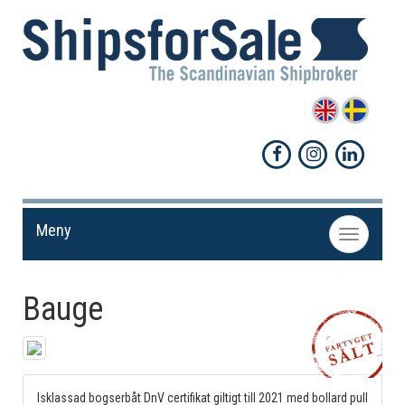
Meny
Toggle
navigation
Bauge
Dela!
Isklassad bogserbåt DnV certifikat giltigt till 2021 med bollard pull