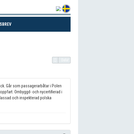
(CURRENT)
SBREV
Dela!
ick. Går som passagerarbåtar i Polen
oppfart. Ombyggd- och nycertifierad i
klassad och inspekterad polska