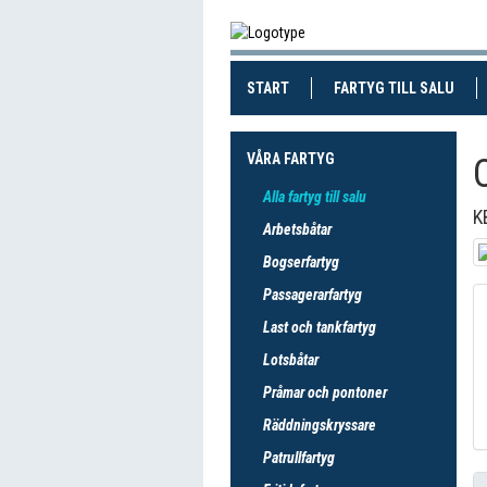
(CURRENT)
(CUR
START
FARTYG TILL SALU
VÅRA FARTYG
Alla fartyg till salu
K
Arbetsbåtar
Bogserfartyg
Passagerarfartyg
Last och tankfartyg
Lotsbåtar
Pråmar och pontoner
Räddningskryssare
Patrullfartyg