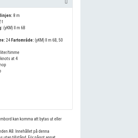
linjen:
8 m
 t
g:
(yKM) II m 6B
re:
24
Fartområde:
(yKM) II m 6B, 50
liter/timme
knots at 4
nop
p
 ombord kan komma att bytas ut eller
eden AB. Innehållet på denna
s utan tillstånd. För något annat