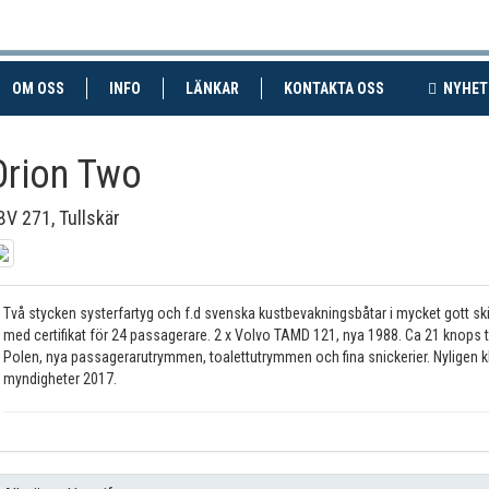
RENT)
(CURRENT)
OM OSS
INFO
LÄNKAR
KONTAKTA OSS
NYHET
Orion Two
BV 271, Tullskär
Två stycken systerfartyg och f.d svenska kustbevakningsbåtar i mycket gott sk
med certifikat för 24 passagerare. 2 x Volvo TAMD 121, nya 1988. Ca 21 knops t
Polen, nya passagerarutrymmen, toalettutrymmen och fina snickerier. Nyligen 
myndigheter 2017.