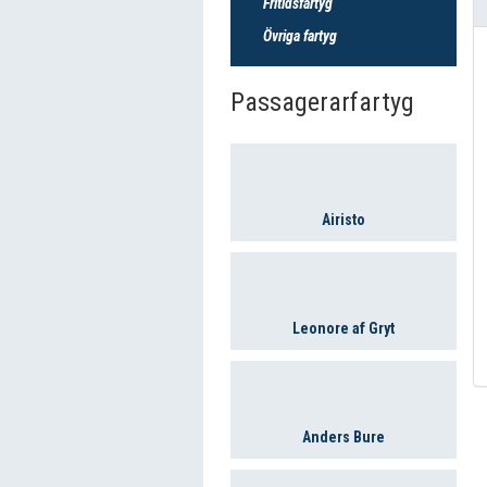
Fritidsfartyg
Övriga fartyg
Passagerarfartyg
Airisto
Leonore af Gryt
Anders Bure