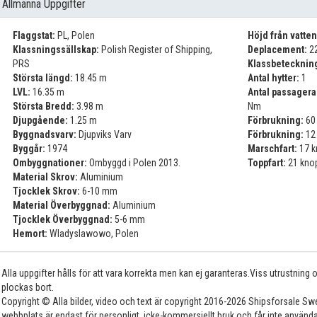
Allmänna Uppgifter
Flaggstat:
PL, Polen
Höjd från vatten
Klassningssällskap:
Polish Register of Shipping,
Deplacement:
22
PRS
Klassbetecknin
Största längd:
18.45 m
Antal hytter:
1
LVL:
16.35 m
Antal passagera
Största Bredd:
3.98 m
Nm
Djupgående:
1.25 m
Förbrukning:
60 
Byggnadsvarv:
Djupviks Varv
Förbrukning:
12 
Byggår:
1974
Marschfart:
17 k
Ombyggnationer:
Ombyggd i Polen 2013.
Toppfart:
21 kno
Material Skrov:
Aluminium
Tjocklek Skrov:
6-10 mm
Material Överbyggnad:
Aluminium
Tjocklek Överbyggnad:
5-6 mm
Hemort:
Wladyslawowo, Polen
Alla uppgifter hålls för att vara korrekta men kan ej garanteras.Viss utrustning
plockas bort.
Copyright © Alla bilder, video och text är copyright 2016-2026 Shipsforsale Sw
webbplats är endast för personligt, icke-kommersiellt bruk och får inte använda