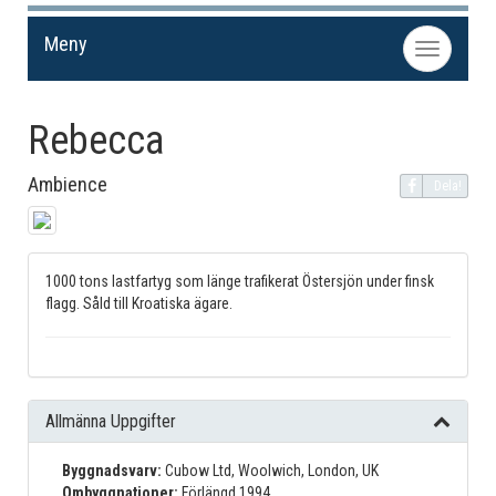
Meny
Toggle
navigation
Rebecca
Ambience
Dela!
1000 tons lastfartyg som länge trafikerat Östersjön under finsk
flagg. Såld till Kroatiska ägare.
Allmänna Uppgifter
Byggnadsvarv:
Cubow Ltd, Woolwich, London, UK
Ombyggnationer:
Förlängd 1994.