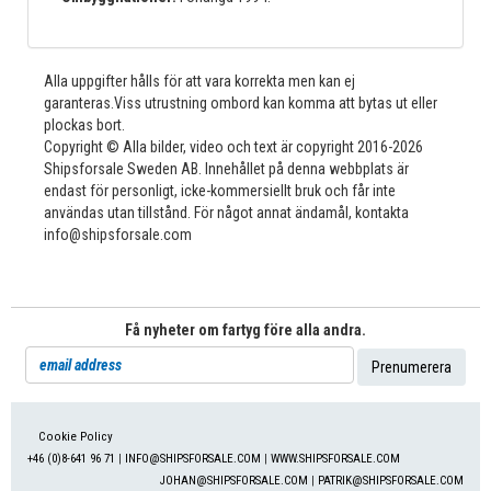
Alla uppgifter hålls för att vara korrekta men kan ej
garanteras.Viss utrustning ombord kan komma att bytas ut eller
plockas bort.
Copyright © Alla bilder, video och text är copyright 2016-2026
Shipsforsale Sweden AB. Innehållet på denna webbplats är
endast för personligt, icke-kommersiellt bruk och får inte
användas utan tillstånd. För något annat ändamål, kontakta
info@shipsforsale.com
Få nyheter om fartyg före alla andra.
Cookie Policy
+46 (0)8-641 96 71
|
INFO@SHIPSFORSALE.COM
|
WWW.SHIPSFORSALE.COM
JOHAN@SHIPSFORSALE.COM
|
PATRIK@SHIPSFORSALE.COM