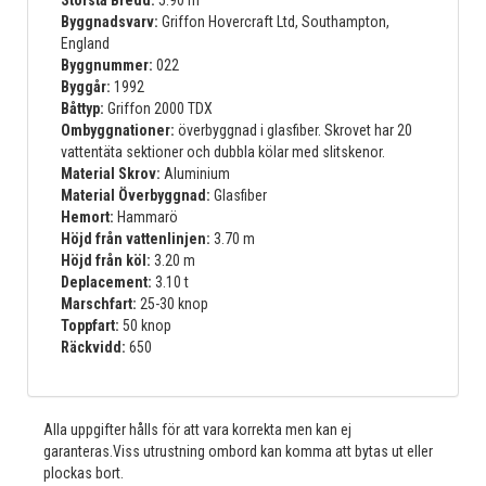
Byggnadsvarv:
Griffon Hovercraft Ltd, Southampton,
England
Byggnummer:
022
Byggår:
1992
Båttyp:
Griffon 2000 TDX
Ombyggnationer:
överbyggnad i glasfiber. Skrovet har 20
vattentäta sektioner och dubbla kölar med slitskenor.
Material Skrov:
Aluminium
Material Överbyggnad:
Glasfiber
Hemort:
Hammarö
Höjd från vattenlinjen:
3.70 m
Höjd från köl:
3.20 m
Deplacement:
3.10 t
Marschfart:
25-30 knop
Toppfart:
50 knop
Räckvidd:
650
Alla uppgifter hålls för att vara korrekta men kan ej
garanteras.Viss utrustning ombord kan komma att bytas ut eller
plockas bort.