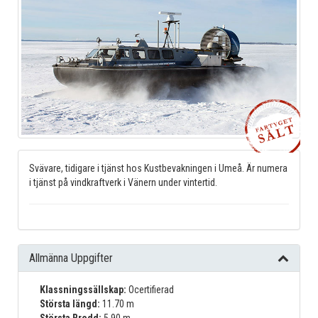
Svävare, tidigare i tjänst hos Kustbevakningen i Umeå. Är numera
i tjänst på vindkraftverk i Vänern under vintertid.
Allmänna Uppgifter
Klassningssällskap:
Ocertifierad
Största längd:
11.70 m
Största Bredd:
5.90 m