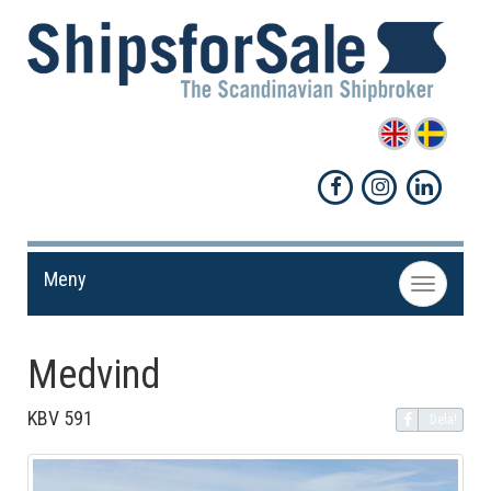
Meny
Toggle
navigation
Medvind
KBV 591
Dela!