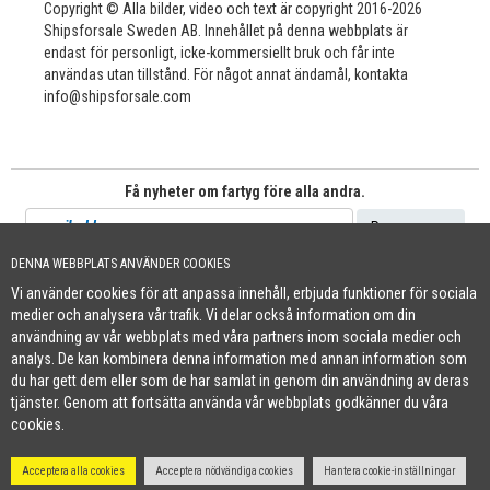
Copyright © Alla bilder, video och text är copyright 2016-2026
Shipsforsale Sweden AB. Innehållet på denna webbplats är
endast för personligt, icke-kommersiellt bruk och får inte
användas utan tillstånd. För något annat ändamål, kontakta
info@shipsforsale.com
Få nyheter om fartyg före alla andra.
DENNA WEBBPLATS ANVÄNDER COOKIES
Vi använder cookies för att anpassa innehåll, erbjuda funktioner för sociala
Cookie Policy
medier och analysera vår trafik. Vi delar också information om din
+46 (0)8-641 96 71
|
INFO@SHIPSFORSALE.COM
|
WWW.SHIPSFORSALE.COM
användning av vår webbplats med våra partners inom sociala medier och
JOHAN@SHIPSFORSALE.COM
|
PATRIK@SHIPSFORSALE.COM
analys. De kan kombinera denna information med annan information som
du har gett dem eller som de har samlat in genom din användning av deras
tjänster. Genom att fortsätta använda vår webbplats godkänner du våra
cookies.
Acceptera alla cookies
Acceptera nödvändiga cookies
Hantera cookie-inställningar