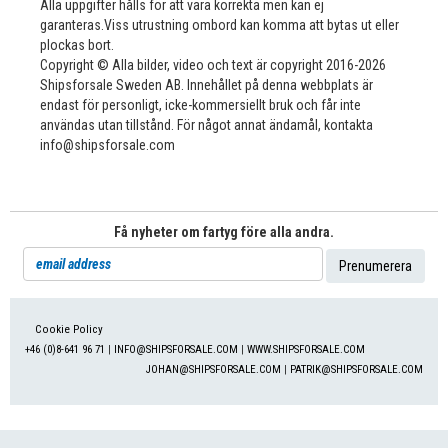
Alla uppgifter hålls för att vara korrekta men kan ej
garanteras.Viss utrustning ombord kan komma att bytas ut eller
plockas bort.
Copyright © Alla bilder, video och text är copyright 2016-2026
Shipsforsale Sweden AB. Innehållet på denna webbplats är
endast för personligt, icke-kommersiellt bruk och får inte
användas utan tillstånd. För något annat ändamål, kontakta
info@shipsforsale.com
Få nyheter om fartyg före alla andra.
Cookie Policy
+46 (0)8-641 96 71
|
INFO@SHIPSFORSALE.COM
|
WWW.SHIPSFORSALE.COM
JOHAN@SHIPSFORSALE.COM
|
PATRIK@SHIPSFORSALE.COM