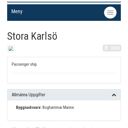
Meny
Toggle
navigation
Stora Karlsö
Dela!
Passenger ship
Allmänna Uppgifter
Byggnadsvarv:
Boghammar Marine.