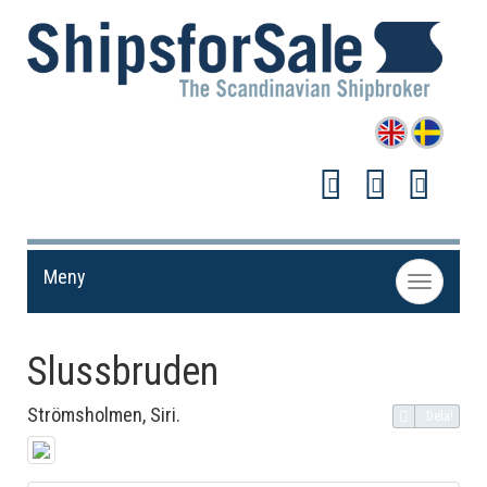
Meny
Toggle
navigation
Slussbruden
Strömsholmen, Siri.
Dela!