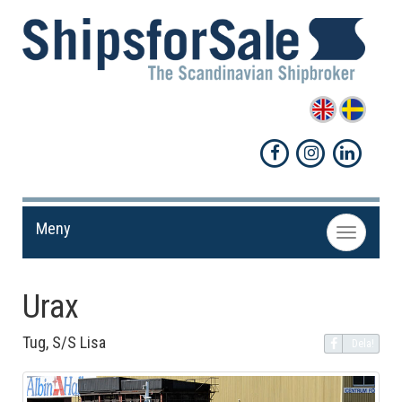
Meny
Toggle
navigation
Urax
Tug, S/S Lisa
Dela!