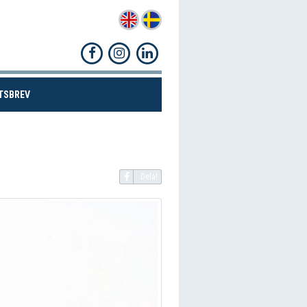
(CURRENT)
TSBREV
Dela!