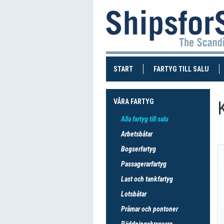
(CURRENT)
(CUR
START
FARTYG TILL SALU
VÅRA FARTYG
Alla fartyg till salu
Arbetsbåtar
Bogserfartyg
Passagerarfartyg
Last och tankfartyg
Lotsbåtar
Pråmar och pontoner
Räddningskryssare