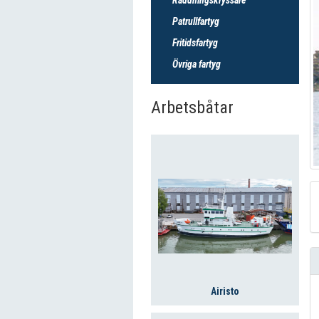
Patrullfartyg
Fritidsfartyg
Övriga fartyg
Arbetsbåtar
Airisto