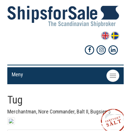
Meny
Toggle
navigation
Tug
Merchantman, Nore Commander, Balt II, Bugsier 5
Dela!