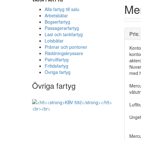
Mer
Alla fartyg till salu
Arbetsbåtar
Bogserfartyg
Passagerarfartyg
Pris
Last och tankfartyg
Lotsbåtar
Pråmar och pontoner
Konto
Räddningskryssare
kontor
Patrullfartyg
akterd
Fritidsfartyg
Nuvar
Övriga fartyg
med h
Övriga fartyg
Mercu
våtut
Luftb
Ungef
Mercu