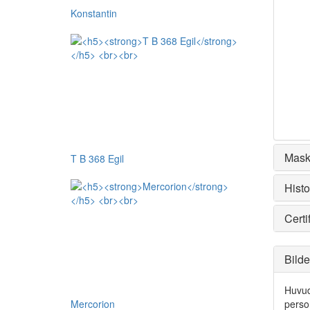
Konstantin
Mask
T B 368 Egil
Histo
Certi
Bilde
Huvud
Mercorion
perso