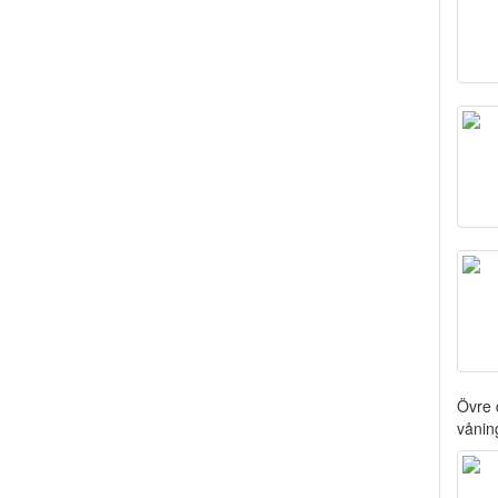
Övre 
vånin