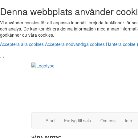
Denna webbplats använder cook
Vi använder cookies för att anpassa innehåll, erbjuda funktioner för s
och analys. De kan kombinera denna information med annan informatio
godkänner du våra cookies.
Acceptera alla cookies
Acceptera nödvändiga cookies
Hantera cookie-i
‹
›
(current)
(current)
Start
Fartyg till salu
Om oss
Info
VÅRA FARTYG