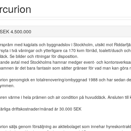
curion
: SEK 4.500.000
rspråm med kajplats och byggnadslov i Stockholm, utsikt mot Riddarf
syta i två våningar och ytterligare ca 170 kvm förråd, toalett/dusch oc
äck. Se bilder och ritningar för disposition.
ande avtal med Stockholms hamnar medger event- och kontorsverksamh
amnen är det bara fantasin som sätter gränser för vad man kan göra m
rion genomgick en totalrenovering/ombyggnad 1988 och har sedan dess 
rymmen.
uren värme i hela pråmen och air condition på huvuddäck. Ansluten till
ärliga driftskostnader/månad är 30.000 SEK
rion säljs genom försäljning av aktiebolaget som innehar hyreskontra