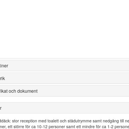
Mallat djup
:
Byggnadsvarv
:
Byggår
:
Båttyp
:
Ombyggnationer
:
Material skrov
:
Material överbyggnad
:
Hemort
:
Tonnage
:
Grt
/
Nrt
iner
rik
fikat och dokument
r
däck: stor reception med toalett och städutrymme samt nedgång till ne
ner, ett större för ca 10-12 personer samt ett mindre för ca 1-2 person