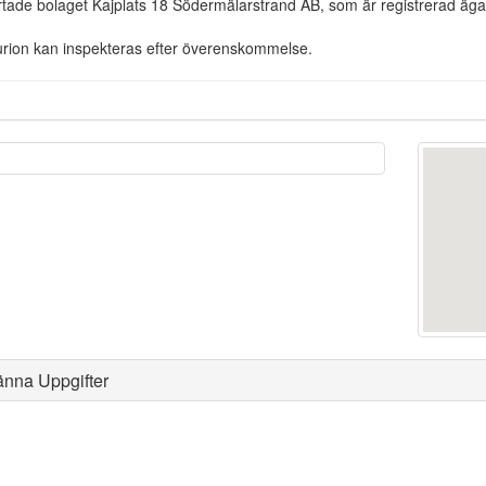
rtade bolaget Kajplats 18 Södermälarstrand AB, som är registrerad äga
rion kan inspekteras efter överenskommelse.
änna Uppgifter
Klassningssällskap
:
Största längd
:
Största bredd
: