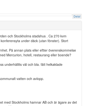
Dela!
järden och Stockholms stadshus . Ca 270 kvm
h konferensyta under däck (utan fönster). Stort
et. På annan plats eller eftter överenskommelse
ed Mercurion, hotell, restaurang eller boende?
underhållits väl och bla. fått helkaklade
 kommunalt vatten och avlopp.
ktet med Stockholms hamnar AB och är ägare av det