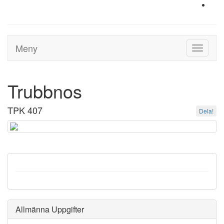
Meny
Toggle
navigati
Trubbnos
TPK 407
Dela!
Allmänna Uppgifter