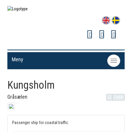
Meny
Toggle
navigation
Kungsholm
Gråsælen
Dela!
Passenger ship for coastal traffic.