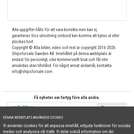
Alla uppgifter hålls för att vara korrekta men kan ej
garanteras.Viss utrustning ombord kan komma att bytas ut eller
plockas bort.
Copyright © Alla bilder, video och text är copyright 2016-2026
Shipsforsale Sweden AB. Innehållet på denna webbplats är
endast för personligt, icke-kommersiellt bruk och får inte
användas utan tillstånd. För något annat ändamål, kontakta
info@shipsforsale.com
Få nyheter om fartyg före alla andra.
DENNA WEBBPLATS ANVÄNDER COOKIES
Vi använder cookies för att anpassa innehåll, erbjuda funktioner för sociala
Cookie Policy
medier och analysera vår trafik. Vi delar också information om din
+46 (0)8-641 96 71
|
INFO@SHIPSFORSALE.COM
|
WWW.SHIPSFORSALE.COM