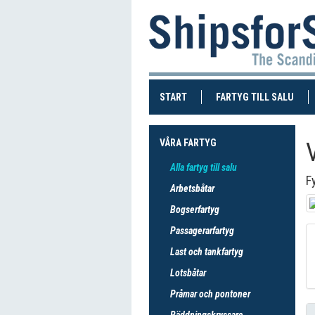
(CURRENT)
(CUR
START
FARTYG TILL SALU
VÅRA FARTYG
Alla fartyg till salu
F
Arbetsbåtar
Bogserfartyg
Passagerarfartyg
Last och tankfartyg
Lotsbåtar
Pråmar och pontoner
Räddningskryssare