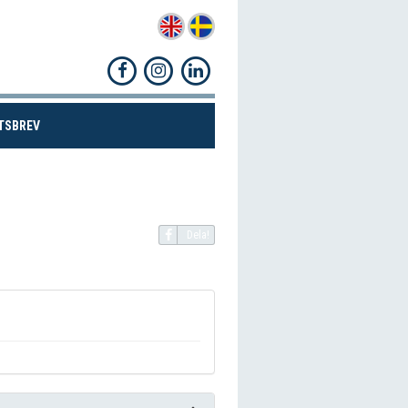
(CURRENT)
TSBREV
Dela!