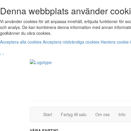
Denna webbplats använder cook
Vi använder cookies för att anpassa innehåll, erbjuda funktioner för s
och analys. De kan kombinera denna information med annan informatio
godkänner du våra cookies.
Acceptera alla cookies
Acceptera nödvändiga cookies
Hantera cookie-i
‹
›
(current)
(current)
Start
Fartyg till salu
Om oss
Info
VÅRA FARTYG