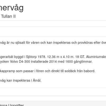
nervåg
 Tullan II
våg är nu sjösatt för våren och kan inspekteras och provköras efter ö
.
gerarbåt byggd i Sjötorp 1978. 12.36 m x 4.10 m. 18 GT. Aluminiumskro
tycken Volvo D4-300 installerade 2014 med 1600 gångtimmar.
kappramp som passar i fören och direkt till soldäck från babord.
våg kan inspekteras i Åmål.
änna Uppgifter