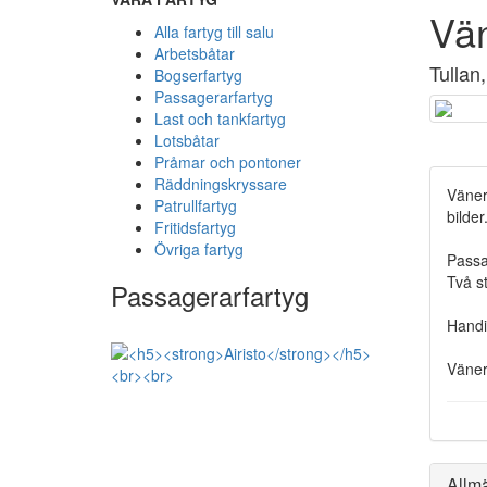
Vä
Alla fartyg till salu
Arbetsbåtar
Tullan,
Bogserfartyg
Passagerarfartyg
Last och tankfartyg
Lotsbåtar
Pråmar och pontoner
Räddningskryssare
Väner
Patrullfartyg
bilder
Fritidsfartyg
Övriga fartyg
Passa
Två s
Passagerarfartyg
Handi
Väner
Allm