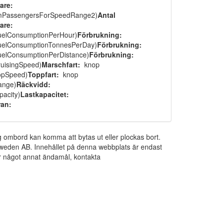
are:
mPassengersForSpeedRange2)
Antal
are:
uelConsumptionPerHour)
Förbrukning:
uelConsumptionTonnesPerDay)
Förbrukning:
uelConsumptionPerDistance)
Förbrukning:
ruisingSpeed)
Marschfart:
knop
opSpeed)
Toppfart:
knop
ange)
Räckvidd:
acity)
Lastkapacitet:
ran:
ng ombord kan komma att bytas ut eller plockas bort.
 Sweden AB. Innehållet på denna webbplats är endast
För något annat ändamål, kontakta