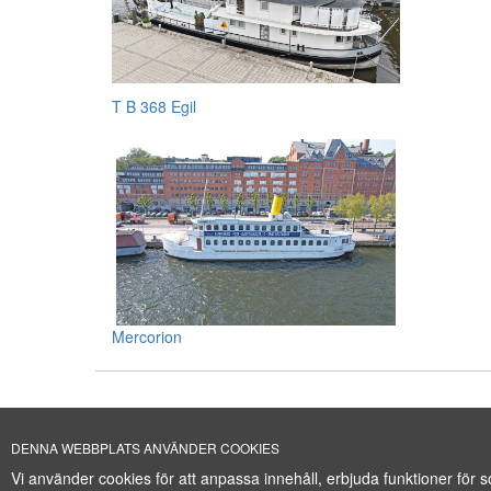
T B 368 Egil
Mercorion
DENNA WEBBPLATS ANVÄNDER COOKIES
+46 (0)8-641 96 71
|
Cookie Policy
Vi använder cookies för att anpassa innehåll, erbjuda funktioner för
WWW.SHIPSFORSA