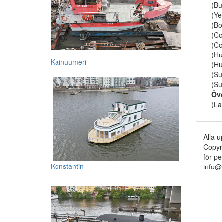
(Bu
(Ye
(Bo
(Co
(Co
(Hu
Kainuumeri
(Hu
(Su
(Su
Öv
(La
Alla u
Copyr
för pe
Konstantin
info@