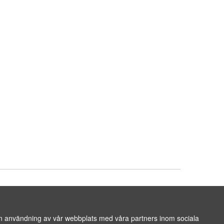
PSFORSALE.COM
|
PATRIK@SHIPSFORSALE.COM
 din användning av vår webbplats med våra partners inom sociala