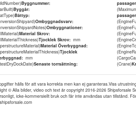
ildNumber)
Byggnummer:
passager
arBuilt)
Byggår:
(Maximu
atType)
Båttyp:
passager
nversionShipyard)
Ombyggnadsvarv:
(EngineF
nversionShipyardNotes)
Ombyggnationer:
(EngineF
llMaterial)
Material Skrov:
(EngineF
llMaterialThickness)
Tjocklek Skrov:
mm
(EngineC
perstructureMaterial)
Material Överbyggnad:
(EngineT
perstructureMaterialThickness)
Tjocklek
(EngineR
erbyggnad:
mm
(CargoCap
testDryDockDate)
Senaste torrsättning:
(Crane)
K
ppgifter hålls för att vara korrekta men kan ej garanteras.Viss utrustni
ight © Alla bilder, video och text är copyright 2016-2026 Shipsforsale
rsonligt, icke-kommersiellt bruk och får inte användas utan tillstånd. 
shipsforsale.com