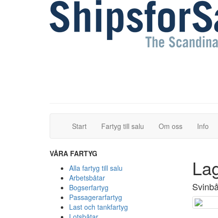
(current)
(current)
Start
Fartyg till salu
Om oss
Info
VÅRA FARTYG
La
Alla fartyg till salu
Arbetsbåtar
Svinb
Bogserfartyg
Passagerarfartyg
Last och tankfartyg
Lotsbåtar