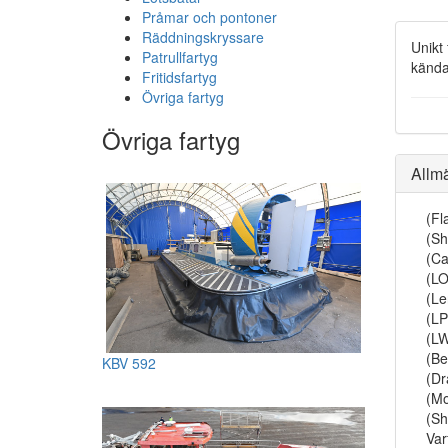
Pråmar och pontoner
Räddningskryssare
Unikt
Patrullfartyg
kända
Fritidsfartyg
Övriga fartyg
Övriga fartyg
Allm
(Fl
(Sh
(Ca
(LO
(Le
(LP
(L
(B
KBV 592
(Dr
(Mo
(Sh
Var