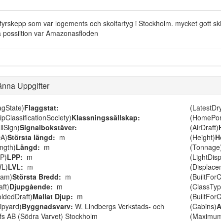
 fyrskepp som var logements och skolfartyg i Stockholm. mycket gott skic
 possiition var Amazonasfloden
änna Uppgifter
agState)
Flaggstat:
(LatestD
ipClassificationSociety)
Klassningssällskap:
(HomePor
llSign)
Signalbokstäver:
(AirDraft)
A)
Största längd:
m
(Height)
H
ngth)
Längd:
m
(Tonnage
P)
LPP:
m
(LightDis
WL)
LVL:
m
(Displace
eam)
Största Bredd:
m
(BuiltForC
aft)
Djupgående:
m
(ClassTyp
ldedDraft)
Mallat Djup:
m
(BuiltFor
ipyard)
Byggnadsvarv:
W. Lindbergs Verkstads- och
(Cabins)
A
fs AB (Södra Varvet) Stockholm
(Maximu