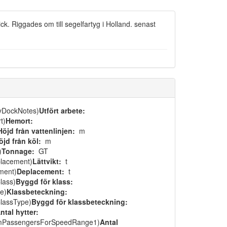
k. Riggades om till segelfartyg i Holland. senast
ryDockNotes)
Utfört arbete:
t)
Hemort:
Höjd från vattenlinjen:
m
öjd från köl:
m
)
Tonnage:
GT
placement)
Lättvikt:
t
ment)
Deplacement:
t
lass)
Byggd för klass:
e)
Klassbeteckning:
ClassType)
Byggd för klassbeteckning:
ntal hytter:
mPassengersForSpeedRange1)
Antal