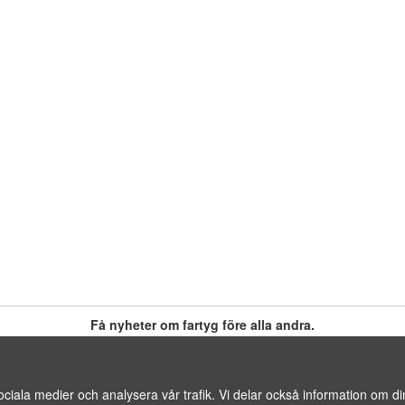
Få nyheter om fartyg före alla andra.
INFO@SHIPSFORSALE.COM
|
JOHAN@SHI
 sociala medier och analysera vår trafik. Vi delar också information om
LE.COM