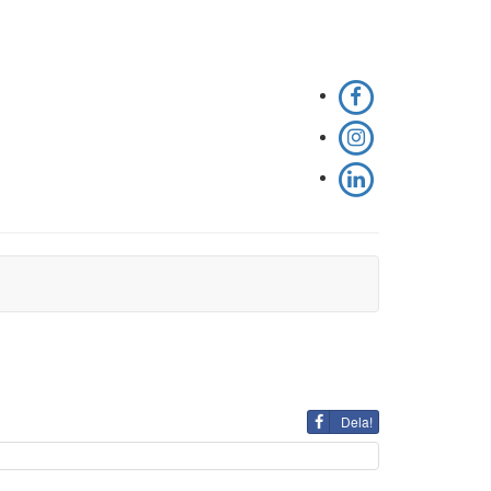
Dela!