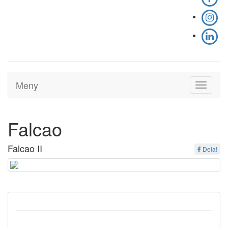
Meny
Toggle
navigati
Falcao
Falcao II
Dela!