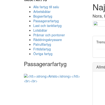
Na
Alla fartyg till salu
Arbetsbåtar
Nora, 
Bogserfartyg
Passagerarfartyg
Last och tankfartyg
Lotsbåtar
Pråmar och pontoner
Räddningskryssare
Trema
Patrullfartyg
Fritidsfartyg
Övriga fartyg
Passagerarfartyg
Allm