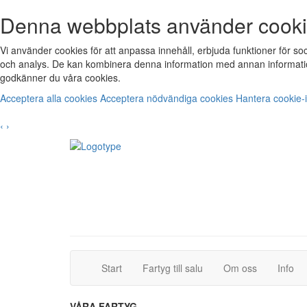
Denna webbplats använder cook
Vi använder cookies för att anpassa innehåll, erbjuda funktioner för s
och analys. De kan kombinera denna information med annan informatio
godkänner du våra cookies.
Acceptera alla cookies
Acceptera nödvändiga cookies
Hantera cookie-i
‹
›
(current)
(current)
Start
Fartyg till salu
Om oss
Info
VÅRA FARTYG