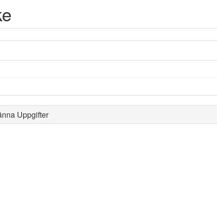
ke
änna Uppgifter