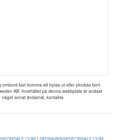
ng ombord kan komma att bytas ut eller plockas bort.
 Sweden AB. Innehållet på denna webbplats är endast
För något annat ändamål, kontakta
PSFORSALE.COM
|
PATRIK@SHIPSFORSALE.COM