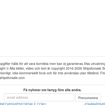
ppgifter hålls för att vara korrekta men kan ej garanteras.Viss utrustni
ight © Alla bilder, video och text är copyright 2016-2026 Shipsforsale
rsonligt, icke-kommersiellt bruk och får inte användas utan tillstånd. 
shipsforsale.com
Få nyheter om fartyg före alla andra.
INFO@SHIPSFORSALE.COM
|
JOHAN@SHI