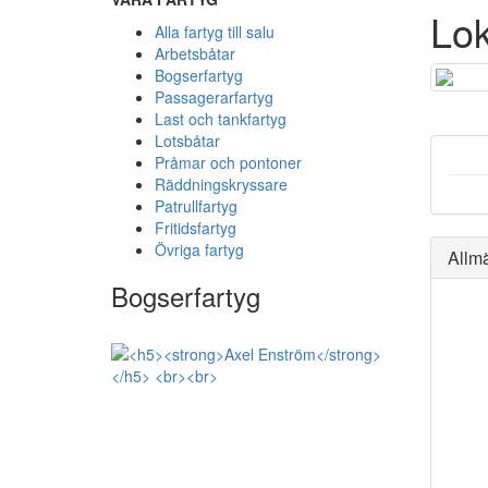
Lo
Alla fartyg till salu
Arbetsbåtar
Bogserfartyg
Passagerarfartyg
Last och tankfartyg
Lotsbåtar
Pråmar och pontoner
Räddningskryssare
Patrullfartyg
Fritidsfartyg
Övriga fartyg
Allm
Bogserfartyg