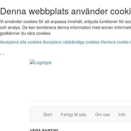
Denna webbplats använder cook
Vi använder cookies för att anpassa innehåll, erbjuda funktioner för s
och analys. De kan kombinera denna information med annan informatio
godkänner du våra cookies.
Acceptera alla cookies
Acceptera nödvändiga cookies
Hantera cookie-i
‹
›
(current)
(current)
Start
Fartyg till salu
Om oss
Info
VÅRA FARTYG