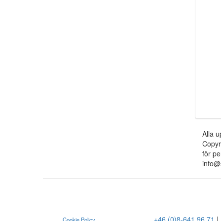
Alla u
Copyr
för pe
info@
+46 (0)8-641 96 71
|
Cookie Policy