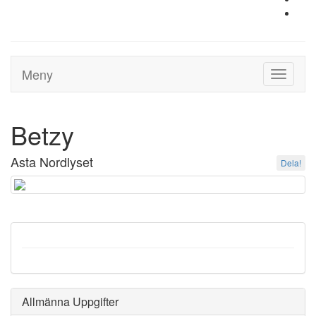
Meny
Toggle
navigati
Betzy
Asta Nordlyset
Dela!
Allmänna Uppgifter