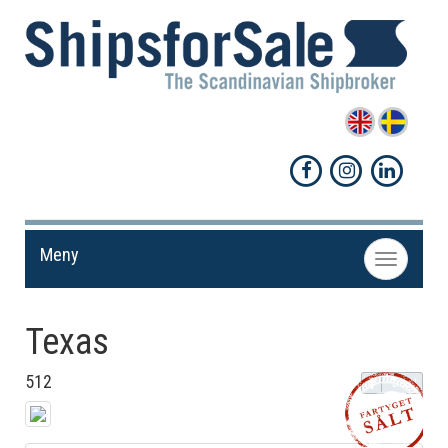
Meny
Toggle
navigation
Texas
512
Dela!