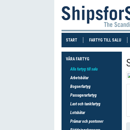
(CURRENT)
(CUR
START
FARTYG TILL SALU
VÅRA FARTYG
S
Alla fartyg till salu
Arbetsbåtar
Bogserfartyg
Passagerarfartyg
Last och tankfartyg
Lotsbåtar
Pråmar och pontoner
Räddningskryssare