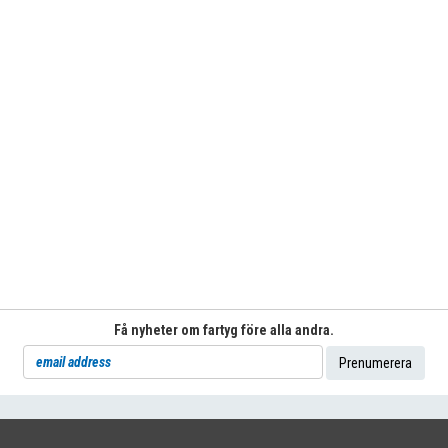
Få nyheter om fartyg före alla andra.
71
|
INFO@SHIPSFORSALE.COM
|
WWW.SHIPSFORSALE.COM
JOHAN@