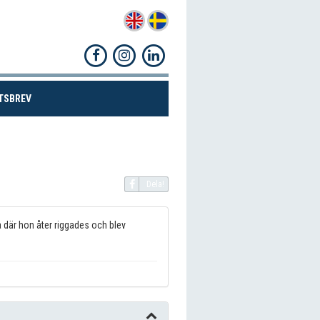
(CURRENT)
TSBREV
Dela!
da där hon åter riggades och blev