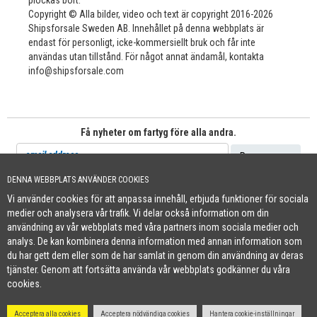
plockas bort.
Copyright © Alla bilder, video och text är copyright 2016-2026
Shipsforsale Sweden AB. Innehållet på denna webbplats är
endast för personligt, icke-kommersiellt bruk och får inte
användas utan tillstånd. För något annat ändamål, kontakta
info@shipsforsale.com
Få nyheter om fartyg före alla andra.
DENNA WEBBPLATS ANVÄNDER COOKIES
Vi använder cookies för att anpassa innehåll, erbjuda funktioner för sociala
Cookie Policy
medier och analysera vår trafik. Vi delar också information om din
+46 (0)8-641 96 71
|
INFO@SHIPSFORSALE.COM
|
WWW.SHIPSFORSALE.COM
användning av vår webbplats med våra partners inom sociala medier och
JOHAN@SHIPSFORSALE.COM
|
PATRIK@SHIPSFORSALE.COM
analys. De kan kombinera denna information med annan information som
du har gett dem eller som de har samlat in genom din användning av deras
tjänster. Genom att fortsätta använda vår webbplats godkänner du våra
cookies.
Acceptera alla cookies
Acceptera nödvändiga cookies
Hantera cookie-inställningar