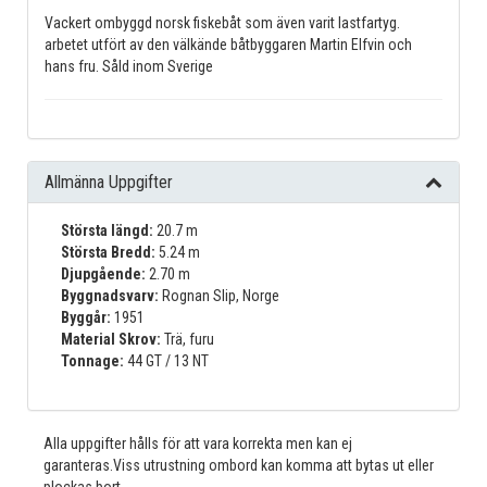
Vackert ombyggd norsk fiskebåt som även varit lastfartyg.
arbetet utfört av den välkände båtbyggaren Martin Elfvin och
hans fru. Såld inom Sverige
Allmänna Uppgifter
Största längd:
20.7 m
Största Bredd:
5.24 m
Djupgående:
2.70 m
Byggnadsvarv:
Rognan Slip, Norge
Byggår:
1951
Material Skrov:
Trä, furu
Tonnage:
44 GT / 13 NT
Alla uppgifter hålls för att vara korrekta men kan ej
garanteras.Viss utrustning ombord kan komma att bytas ut eller