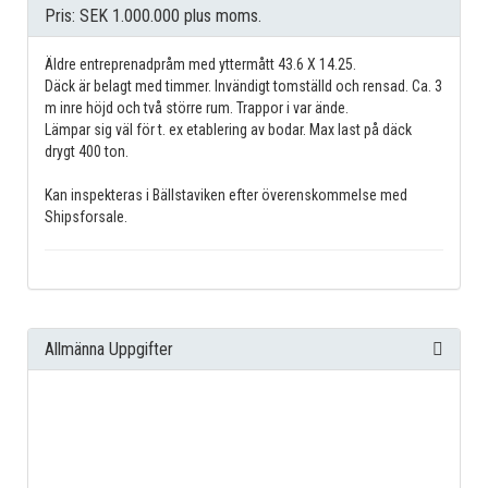
Pris: SEK 1.000.000 plus moms.
Äldre entreprenadpråm med yttermått 43.6 X 14.25.
Däck är belagt med timmer. Invändigt tomställd och rensad. Ca. 3
m inre höjd och två större rum. Trappor i var ände.
Lämpar sig väl för t. ex etablering av bodar. Max last på däck
drygt 400 ton.
Kan inspekteras i Bällstaviken efter överenskommelse med
Shipsforsale.
Allmänna Uppgifter