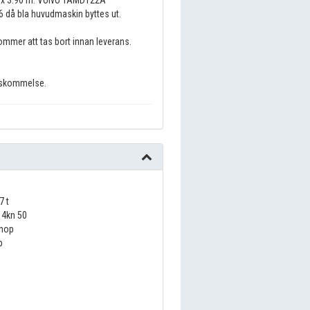
 då bla huvudmaskin byttes ut.
kommer att tas bort innan leverans.
enskommelse.
7 t
4kn 50
nop
p