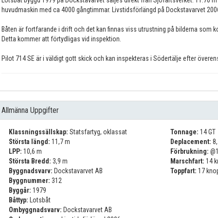
huvudmaskin med ca 4000 gångtimmar. Livstidsförlängd på Dockstavarvet 2006
Båten är fortfarande i drift och det kan finnas viss utrustning på bilderna som 
Detta kommer att förtydligas vid inspektion.
Pilot 714 SE är i väldigt gott skick och kan inspekteras i Södertälje efter över
Allmänna Uppgifter
Klassningssällskap:
Statsfartyg, oklassat
Tonnage:
14 GT
Största längd:
11,7 m
Deplacement:
8,
LPP:
10,6 m
Förbrukning:
@1
Största Bredd:
3,9 m
Marschfart:
14 k
Byggnadsvarv:
Dockstavarvet AB
Toppfart:
17 kno
Byggnummer:
312
Byggår:
1979
Båttyp:
Lotsbåt
Ombyggnadsvarv:
Dockstavarvet AB