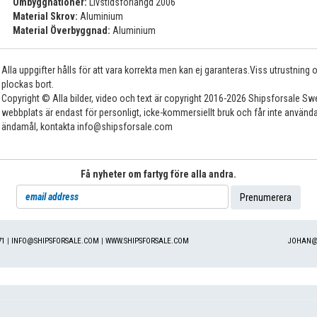
Ombyggnationer:
Livstidsförlängd 2006
Material Skrov:
Aluminium
Material Överbyggnad:
Aluminium
Alla uppgifter hålls för att vara korrekta men kan ej garanteras.Viss utrustning
plockas bort.
Copyright © Alla bilder, video och text är copyright 2016-2026 Shipsforsale Sw
webbplats är endast för personligt, icke-kommersiellt bruk och får inte använda
ändamål, kontakta info@shipsforsale.com
Få nyheter om fartyg före alla andra.
71
|
INFO@SHIPSFORSALE.COM
|
WWW.SHIPSFORSALE.COM
JOHAN@