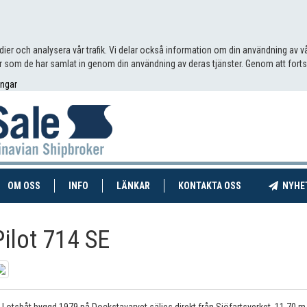
edier och analysera vår trafik. Vi delar också information om din användning av
 som de har samlat in genom din användning av deras tjänster. Genom att fort
ingar
RENT)
(CURRENT)
OM OSS
INFO
LÄNKAR
KONTAKTA OSS
NYHE
Pilot 714 SE
Lotsbåt byggd 1979 på Dockstavarvet säljes direkt från Sjöfartsverket. 11.70