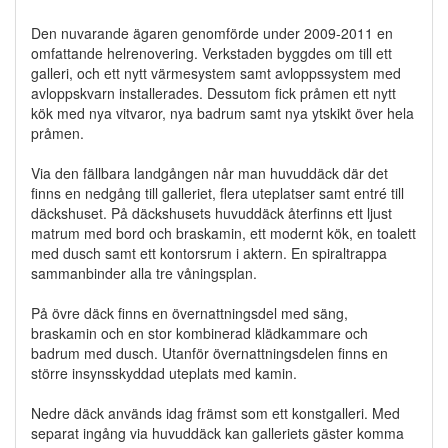
Den nuvarande ägaren genomförde under 2009-2011 en
omfattande helrenovering. Verkstaden byggdes om till ett
galleri, och ett nytt värmesystem samt avloppssystem med
avloppskvarn installerades. Dessutom fick pråmen ett nytt
kök med nya vitvaror, nya badrum samt nya ytskikt över hela
pråmen.
Via den fällbara landgången når man huvuddäck där det
finns en nedgång till galleriet, flera uteplatser samt entré till
däckshuset. På däckshusets huvuddäck återfinns ett ljust
matrum med bord och braskamin, ett modernt kök, en toalett
med dusch samt ett kontorsrum i aktern. En spiraltrappa
sammanbinder alla tre våningsplan.
På övre däck finns en övernattningsdel med säng,
braskamin och en stor kombinerad klädkammare och
badrum med dusch. Utanför övernattningsdelen finns en
större insynsskyddad uteplats med kamin.
Nedre däck används idag främst som ett konstgalleri. Med
separat ingång via huvuddäck kan galleriets gäster komma