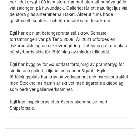
ner i det drygt 100 kvm stora rummet utan att behöva gå in
via salongen på huvuddäck. Galleriet får ett naturligt ljus via
de stora glaslanterninerna i taket. Akterut finns både
gästtoalett, kontors- och förrådsdel samt teknikrum.
Egil har ett nitat betongsprutat stålskrov. Senaste
torrsättningen var på Tenö 2008. År 2021 utfördes en
dykarbesiktning och skrovrengöring. Det finns gott om plats
på styrbords sida för förtöjning av mindre fritidsbåt.
Egil har bygglov för &quot;fast förtöjning av pråmfartyg för
studio och galleri, Liljeholmshamnen&quot;. Egils
förtöjningsplats har krav på verksamhet och hyreskontraktet
med Stockholms hamn är skrivet med ägarens aktiebolag
som bedriver galleriverksamhet.
Egil kan inspekteras efter överenskommelse med
Shipsforsale.