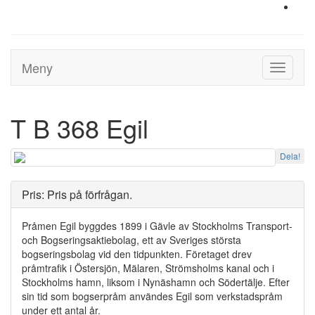
Meny
Toggle
navigati
T B 368 Egil
Dela!
Pris: Pris på förfrågan.
Pråmen Egil byggdes 1899 i Gävle av Stockholms Transport-
och Bogseringsaktiebolag, ett av Sveriges största
bogseringsbolag vid den tidpunkten. Företaget drev
pråmtrafik i Östersjön, Mälaren, Strömsholms kanal och i
Stockholms hamn, liksom i Nynäshamn och Södertälje. Efter
sin tid som bogserpråm användes Egil som verkstadspråm
under ett antal år.