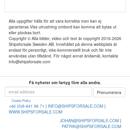
Alla uppgifter hålls för att vara korrekta men kan ej
garanteras.Viss utrustning ombord kan komma att bytas ut
eller plockas bort.
Copyright © Alla bilder, video och text är copyright 2016-2026
Shipsforsale Sweden AB. Innehållet på denna webbplats är
endast för personligt, icke-kommersiellt bruk och får inte
användas utan tillstånd. För något annat ändamål, kontakta
info@shipsforsale.com
Få nyheter om fartyg före alla andra.
Cookie Policy
+46 (0)8-641 96 71
|
INFO@SHIPSFORSALE.COM
|
WWW.SHIPSFORSALE.COM
JOHAN@SHIPSFORSALE.COM
|
PATRIK@SHIPSFORSALE.COM