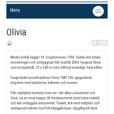
Meny
Toggle
navigation
Olivia
Dela!
Mindre bobåt byggd i fd. Sovjetunionen 1990. Sedan den totala
renoveringen och ombyggnad från lastbåt 2004, fungerar Olivia
som bostadsbåt. 23 x 3,85 m med ståhöjd invändigt i hela båten.
Fungerande huvudmaskineri Volvo TMD 100, uppgraderat
elsystem med landström, batterier och inverter.
Från styrhytten kommer man ner i det aktra sovrummet och
förut, via en smal trappa, till maskinrummet (med extra toalett)
och det ombyggda lastrummet. Toalett, kök med matplats och
vardagsrum/allrum med två inbyggda kojer. Uppgång till däck.