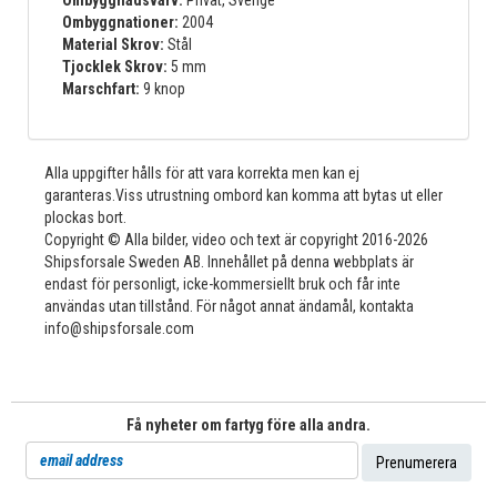
Ombyggnadsvarv:
Privat, Sverige
Ombyggnationer:
2004
Material Skrov:
Stål
Tjocklek Skrov:
5 mm
Marschfart:
9 knop
Alla uppgifter hålls för att vara korrekta men kan ej
garanteras.Viss utrustning ombord kan komma att bytas ut eller
plockas bort.
Copyright © Alla bilder, video och text är copyright 2016-2026
Shipsforsale Sweden AB. Innehållet på denna webbplats är
endast för personligt, icke-kommersiellt bruk och får inte
användas utan tillstånd. För något annat ändamål, kontakta
info@shipsforsale.com
Få nyheter om fartyg före alla andra.