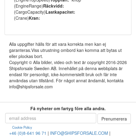
(EngineRange)
Räckvidd:
(CargoCapacity)
Lastkapacitet:
(Crane)
Kran:
Alla uppgifter hålls för att vara korrekta men kan ej
garanteras.Viss utrustning ombord kan komma att bytas ut
eller plockas bort.
Copyright © Alla bilder, video och text är copyright 2016-2026
Shipsforsale Sweden AB. Innehållet på denna webbplats är
endast för personligt, icke-kommersiellt bruk och får inte
användas utan tillstånd. För något annat ändamål, kontakta
info@shipsforsale.com
Få nyheter om fartyg före alla andra.
Cookie Policy
+46 (0)8-641 96 71
|
INFO@SHIPSFORSALE.COM
|