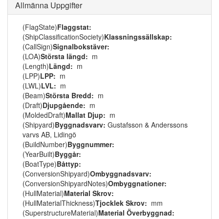
Allmänna Uppgifter
(FlagState)
Flaggstat:
(ShipClassificationSociety)
Klassningssällskap:
(CallSign)
Signalbokstäver:
(LOA)
Största längd:
m
(Length)
Längd:
m
(LPP)
LPP:
m
(LWL)
LVL:
m
(Beam)
Största Bredd:
m
(Draft)
Djupgående:
m
(MoldedDraft)
Mallat Djup:
m
(Shipyard)
Byggnadsvarv:
Gustafsson & Anderssons
varvs AB, Lidingö
(BuildNumber)
Byggnummer:
(YearBuilt)
Byggår:
(BoatType)
Båttyp:
(ConversionShipyard)
Ombyggnadsvarv:
(ConversionShipyardNotes)
Ombyggnationer:
(HullMaterial)
Material Skrov:
(HullMaterialThickness)
Tjocklek Skrov:
mm
(SuperstructureMaterial)
Material Överbyggnad: