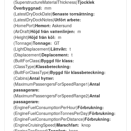
(SuperstructureMaterialThickness)
Tjocklek
Överbyggnad:
mm
(LatestDryDockDate)
Senaste torrsättning:
(LatestDryDockNotes)
Utfört arbete:
(HomePort)
Hemort:
Askersund
(AirDraft)
Höjd från vattenlinjen:
m
(Height)
Höjd från köl:
m
(Tonnage)
Tonnage:
GT
(LightDisplacement)
Lättvikt:
t
(Displacement)
Deplacement:
t
(BuiltForClass)
Byggd för klass:
(ClassType)
Klassbeteckning:
(BuiltForClassType)
Byggd för klassbeteckning:
(Cabins)
Antal hytter:
(MaximumPassengersForSpeedRange1)
Antal
passagerare:
(MaximumPassengersForSpeedRange2)
Antal
passagerare:
(EngineFuelConsumptionPerHour)
Förbrukning:
(EngineFuelConsumptionTonnesPerDay)
Förbrukning:
(EngineFuelConsumptionPerDistance)
Förbrukning:
(EngineCruisingSpeed)
Marschfart:
knop
(EngineTopSpeed)
Toppfart:
knop