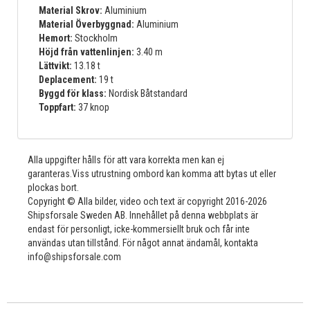
Material Skrov:
Aluminium
Material Överbyggnad:
Aluminium
Hemort:
Stockholm
Höjd från vattenlinjen:
3.40 m
Lättvikt:
13.18 t
Deplacement:
19 t
Byggd för klass:
Nordisk Båtstandard
Toppfart:
37 knop
Alla uppgifter hålls för att vara korrekta men kan ej
garanteras.Viss utrustning ombord kan komma att bytas ut eller
plockas bort.
Copyright © Alla bilder, video och text är copyright 2016-2026
Shipsforsale Sweden AB. Innehållet på denna webbplats är
endast för personligt, icke-kommersiellt bruk och får inte
användas utan tillstånd. För något annat ändamål, kontakta
info@shipsforsale.com