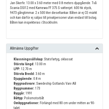
Jan Skerfe. 13.00 x 3.60 meter med 0.8 meters djupgående. Två
Scania DSI12 med Kamewa FF 375 S vattenjet. 600 hk styck,
9473 gångtimmar. 2 x 500 liter dieseltankar. Båten är ej CE-märkt
och kan därför ej säljas till privatpersoner utan endast till bolag.
Båten kan inspekteras i Stockholm.
Allmänna Uppgifter
Klassningssällskap:
Statsfartyg, oklassat
Största längd:
13.00 m
LPP:
12.70 m
Största Bredd:
3.60 m
Djupgående:
0.8 m
Byggnadsvarv:
Swedeship Gotlands Varv AB
Byggnummer:
173
Byggår:
1991
Båttyp:
Polismotorbåt
Ombyggnationer:
Förlängd med 80 cm under mitten av 90-
talet.