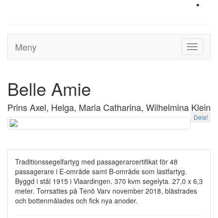
Meny
Toggle
navigati
Belle Amie
Prins Axel, Helga, Maria Catharina, Wilhelmina Klein
Dela!
Traditionssegelfartyg med passagerarcertifikat för 48
passagerare i E-område samt B-område som lastfartyg.
Byggd i stål 1915 i Vlaardingen. 370 kvm segelyta. 27,0 x 6,3
meter. Torrsattes på Tenö Varv november 2018, blästrades
och bottenmålades och fick nya anoder.