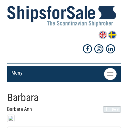
Meny
Toggle
navigation
Barbara
Barbara Ann
Dela!