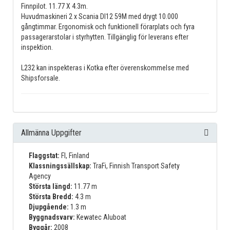
Finnpilot. 11.77 X 4.3m.
Huvudmaskineri 2 x Scania DI12 59M med drygt 10.000
gångtimmar. Ergonomisk och funktionell förarplats och fyra
passagerarstolar i styrhytten. Tillgänglig för leverans efter
inspektion.
L232 kan inspekteras i Kotka efter överenskommelse med
Shipsforsale.
Allmänna Uppgifter
Flaggstat:
FI, Finland
Klassningssällskap:
TraFi, Finnish Transport Safety
Agency
Största längd:
11.77 m
Största Bredd:
4.3 m
Djupgående:
1.3 m
Byggnadsvarv:
Kewatec Aluboat
Byggår:
2008