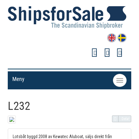
Meny
Toggle
navigation
L232
Dela!
Lotsbåt byggd 2008 av Kewatec Aluboat, säljs direkt från