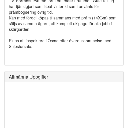
TV. Förrådsutrymme förut om maskinrummet. Gute Kuling
har tjänstgjort som isbåt vintertid samt använts för
pråmbogsering övrig tid.
Kan med fördel köpas tillsammans med pråm (14X6m) som
säljs av samma ägare, ett komplett ekipage för alla jobb i
skärgården.
Finns att inspektera i Ösmo efter överenskommelse med
Shipsforsale.
Allmänna Uppgifter