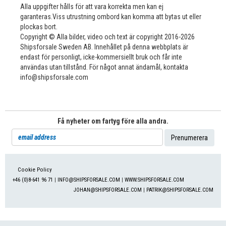
Alla uppgifter hålls för att vara korrekta men kan ej
garanteras.Viss utrustning ombord kan komma att bytas ut eller
plockas bort.
Copyright © Alla bilder, video och text är copyright 2016-2026
Shipsforsale Sweden AB. Innehållet på denna webbplats är
endast för personligt, icke-kommersiellt bruk och får inte
användas utan tillstånd. För något annat ändamål, kontakta
info@shipsforsale.com
Få nyheter om fartyg före alla andra.
Cookie Policy
+46 (0)8-641 96 71
|
INFO@SHIPSFORSALE.COM
|
WWW.SHIPSFORSALE.COM
JOHAN@SHIPSFORSALE.COM
|
PATRIK@SHIPSFORSALE.COM