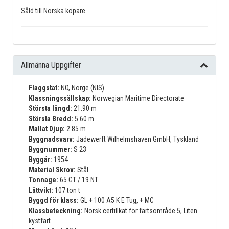
Såld till Norska köpare
Allmänna Uppgifter
Flaggstat:
NO, Norge (NIS)
Klassningssällskap:
Norwegian Maritime Directorate
Största längd:
21.90 m
Största Bredd:
5.60 m
Mallat Djup:
2.85 m
Byggnadsvarv:
Jadewerft Wilhelmshaven GmbH, Tyskland
Byggnummer:
S 23
Byggår:
1954
Material Skrov:
Stål
Tonnage:
65 GT / 19 NT
Lättvikt:
107 ton t
Byggd för klass:
GL + 100 A5 K E Tug, + MC
Klassbeteckning:
Norsk certifikat för fartsområde 5, Liten
kystfart