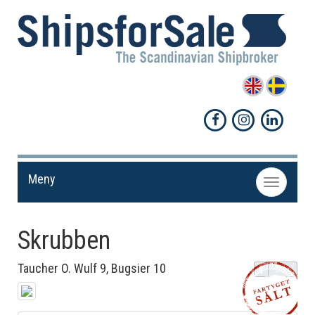
Meny
Toggle
navigation
Skrubben
Taucher O. Wulf 9, Bugsier 10
Dela!