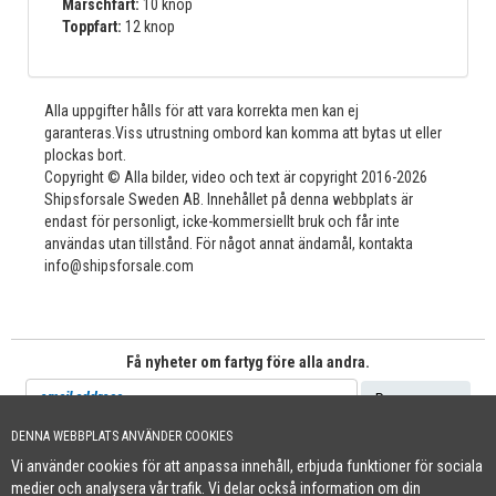
Marschfart:
10 knop
Toppfart:
12 knop
Alla uppgifter hålls för att vara korrekta men kan ej
garanteras.Viss utrustning ombord kan komma att bytas ut eller
plockas bort.
Copyright © Alla bilder, video och text är copyright 2016-2026
Shipsforsale Sweden AB. Innehållet på denna webbplats är
endast för personligt, icke-kommersiellt bruk och får inte
användas utan tillstånd. För något annat ändamål, kontakta
info@shipsforsale.com
Få nyheter om fartyg före alla andra.
DENNA WEBBPLATS ANVÄNDER COOKIES
Vi använder cookies för att anpassa innehåll, erbjuda funktioner för sociala
Cookie Policy
medier och analysera vår trafik. Vi delar också information om din
+46 (0)8-641 96 71
|
INFO@SHIPSFORSALE.COM
|
WWW.SHIPSFORSALE.COM