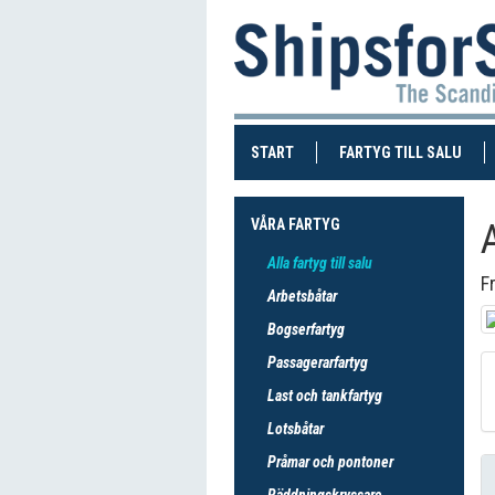
(CURRENT)
(CUR
START
FARTYG TILL SALU
VÅRA FARTYG
Alla fartyg till salu
Fr
Arbetsbåtar
Bogserfartyg
Passagerarfartyg
Last och tankfartyg
Lotsbåtar
Pråmar och pontoner
Räddningskryssare