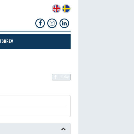
(CURRENT)
TSBREV
Dela!