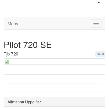
Meny
Toggle
navigati
Pilot 720 SE
Tjb 720
Dela!
Allmänna Uppgifter