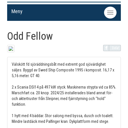
Meny
Toggle
navigation
Odd Fellow
Dela!
Välskött fd sjöräddningsbåt med extremt god sjövärdighet
säljes. Byggd av Swed Ship Composite 1995 i komposit. 16,17 x
5,16 meter. GT 40.
2 x Scania DSI14 på 497 kW styck. Maskinerna strypta vid ca 85%.
Marschfart ca. 20 knop. 2024/25 installerades bland annat för-
och aktertruster från Sleipner, med fjärrstyrning och "hold"
funktion.
1 hytt med 4 bäddar. Stor salong med byssa, dusch och toalett.
Mindre lastdäck med Palfinger kran. Dykplattform med stege.