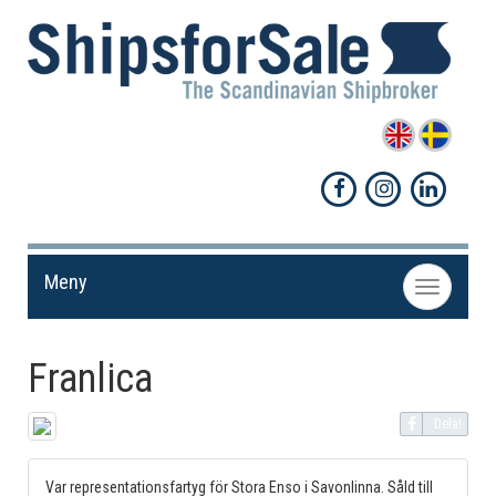
Meny
Toggle
navigation
Franlica
Dela!
Var representationsfartyg för Stora Enso i Savonlinna. Såld till