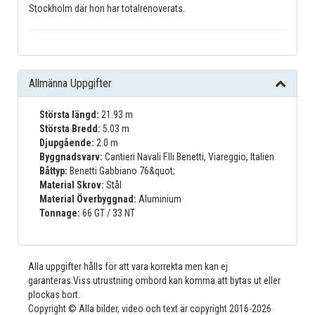
Stockholm där hon har totalrenoverats.
Allmänna Uppgifter
Största längd:
21.93 m
Största Bredd:
5.03 m
Djupgående:
2.0 m
Byggnadsvarv:
Cantieri Navali F.lli Benetti, Viareggio, Italien
Båttyp:
Benetti Gabbiano 76&quot;
Material Skrov:
Stål
Material Överbyggnad:
Aluminium
Tonnage:
66 GT / 33 NT
Alla uppgifter hålls för att vara korrekta men kan ej
garanteras.Viss utrustning ombord kan komma att bytas ut eller
plockas bort.
Copyright © Alla bilder, video och text är copyright 2016-2026