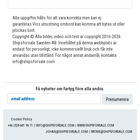
Alla uppgifter hålls för att vara korrekta men kan ej
garanteras.Viss utrustning ombord kan komma att bytas ut eller
plockas bort.
Copyright © Alla bilder, video och text är copyright 2016-2026
Shipsforsale Sweden AB. Innehållet på denna webbplats är
endast för personligt, icke-kommersiellt bruk och får inte
användas utan tillstånd. För något annat ändamål, kontakta
info@shipsforsale.com
Få nyheter om fartyg före alla andra.
Cookie Policy
+46 (0)8-641 96 71
|
INFO@SHIPSFORSALE.COM
|
WWW.SHIPSFORSALE.COM
JOHAN@SHIPSFORSALE.COM
|
PATRIK@SHIPSFORSALE.COM