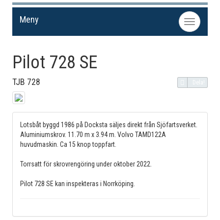
Meny
Toggle
navigation
Pilot 728 SE
TJB 728
Dela!
Lotsbåt byggd 1986 på Docksta säljes direkt från Sjöfartsverket.
Aluminiumskrov. 11.70 m x 3.94 m. Volvo TAMD122A
huvudmaskin. Ca 15 knop toppfart.
Torrsatt för skrovrengöring under oktober 2022.
Pilot 728 SE kan inspekteras i Norrköping.