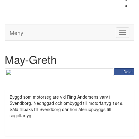
Meny
Toggle
navigati
May-Greth
Dela!
Byggd som motorseglare vid Ring Andersens varv i
Svendborg. Nedriggad och ombyggd till motorfartyg 1949.
Såld tillbaks till Svendborg där hon återuppbyggs till
segelfartyg.