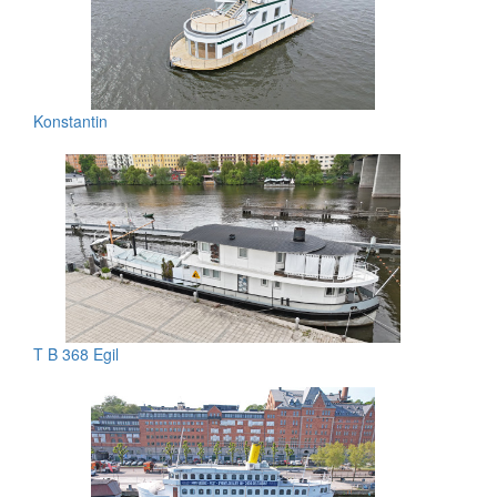
Konstantin
T B 368 Egil