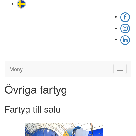
Meny
Toggle
navigati
Övriga fartyg
Fartyg till salu